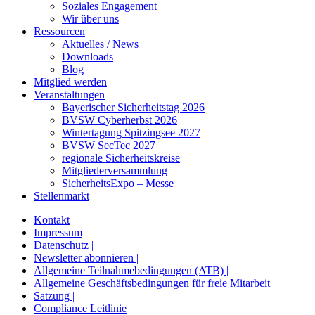
Soziales Engagement
Wir über uns
Ressourcen
Aktuelles / News
Downloads
Blog
Mitglied werden
Veranstaltungen
Bayerischer Sicherheitstag 2026
BVSW Cyberherbst 2026
Wintertagung Spitzingsee 2027
BVSW SecTec 2027
regionale Sicherheitskreise
Mitgliederversammlung
SicherheitsExpo – Messe
Stellenmarkt
Kontakt
Impressum
Datenschutz |
Newsletter abonnieren |
Allgemeine Teilnahmebedingungen (ATB) |
Allgemeine Geschäftsbedingungen für freie Mitarbeit |
Satzung |
Compliance Leitlinie