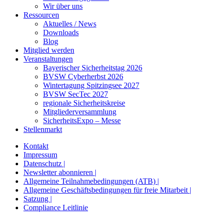
Wir über uns
Ressourcen
Aktuelles / News
Downloads
Blog
Mitglied werden
Veranstaltungen
Bayerischer Sicherheitstag 2026
BVSW Cyberherbst 2026
Wintertagung Spitzingsee 2027
BVSW SecTec 2027
regionale Sicherheitskreise
Mitgliederversammlung
SicherheitsExpo – Messe
Stellenmarkt
Kontakt
Impressum
Datenschutz |
Newsletter abonnieren |
Allgemeine Teilnahmebedingungen (ATB) |
Allgemeine Geschäftsbedingungen für freie Mitarbeit |
Satzung |
Compliance Leitlinie