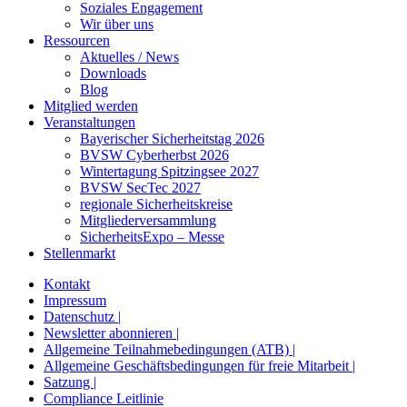
Soziales Engagement
Wir über uns
Ressourcen
Aktuelles / News
Downloads
Blog
Mitglied werden
Veranstaltungen
Bayerischer Sicherheitstag 2026
BVSW Cyberherbst 2026
Wintertagung Spitzingsee 2027
BVSW SecTec 2027
regionale Sicherheitskreise
Mitgliederversammlung
SicherheitsExpo – Messe
Stellenmarkt
Kontakt
Impressum
Datenschutz |
Newsletter abonnieren |
Allgemeine Teilnahmebedingungen (ATB) |
Allgemeine Geschäftsbedingungen für freie Mitarbeit |
Satzung |
Compliance Leitlinie