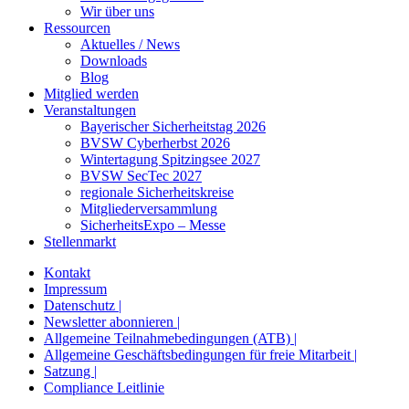
Wir über uns
Ressourcen
Aktuelles / News
Downloads
Blog
Mitglied werden
Veranstaltungen
Bayerischer Sicherheitstag 2026
BVSW Cyberherbst 2026
Wintertagung Spitzingsee 2027
BVSW SecTec 2027
regionale Sicherheitskreise
Mitgliederversammlung
SicherheitsExpo – Messe
Stellenmarkt
Kontakt
Impressum
Datenschutz |
Newsletter abonnieren |
Allgemeine Teilnahmebedingungen (ATB) |
Allgemeine Geschäftsbedingungen für freie Mitarbeit |
Satzung |
Compliance Leitlinie