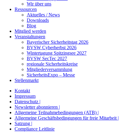
Wir über uns
Ressourcen
Aktuelles / News
Downloads
Blog
Mitglied werden
Veranstaltungen
Bayerischer Sicherheitstag 2026
BVSW Cyberherbst 2026
Wintertagung Spitzingsee 2027
BVSW SecTec 2027
regionale Sicherheitskreise
Mitgliederversammlung
SicherheitsExpo – Messe
Stellenmarkt
Kontakt
Impressum
Datenschutz |
Newsletter abonnieren |
Allgemeine Teilnahmebedingungen (ATB) |
Allgemeine Geschäftsbedingungen für freie Mitarbeit |
Satzung |
Compliance Leitlinie