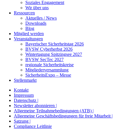
Soziales Engagement
Wir über uns
Ressourcen
Aktuelles / News
Downloads
Blog
Mitglied werden
Veranstaltungen
Bayerischer Sicherheitstag 2026
BVSW Cyberherbst 2026
Wintertagung Spitzingsee 2027
BVSW SecTec 2027
regionale Sicherheitskreise
Mitgliederversammlung
SicherheitsExpo – Messe
Stellenmarkt
Kontakt
Impressum
Datenschutz |
Newsletter abonnieren |
Allgemeine Teilnahmebedingungen (ATB) |
Allgemeine Geschäftsbedingungen für freie Mitarbeit |
Satzung |
Compliance Leitlinie