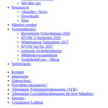
Wir über uns
Ressourcen
Aktuelles / News
Downloads
Blog
Mitglied werden
Veranstaltungen
Bayerischer Sicherheitstag 2026
BVSW Cyberherbst 2026
Wintertagung Spitzingsee 2027
BVSW SecTec 2027
regionale Sicherheitskreise
Mitgliederversammlung
SicherheitsExpo – Messe
Stellenmarkt
Kontakt
Impressum
Datenschutz |
Newsletter abonnieren |
Allgemeine Teilnahmebedingungen (ATB) |
Allgemeine Geschäftsbedingungen für freie Mitarbeit |
Satzung |
Compliance Leitlinie