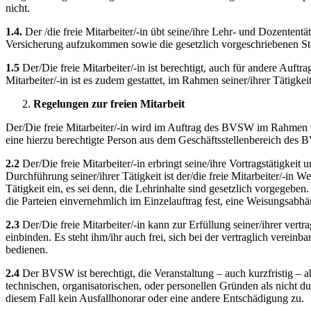
nicht.
1.4.
Der /die freie Mitarbeiter/-in übt seine/ihre Lehr- und Dozententä
Versicherung aufzukommen sowie die gesetzlich vorgeschriebenen S
1.5
Der/Die freie Mitarbeiter/-in ist berechtigt, auch für andere Auf
Mitarbeiter/-in ist es zudem gestattet, im Rahmen seiner/ihrer Täti
Regelungen zur freien Mitarbeit
Der/Die freie Mitarbeiter/-in wird im Auftrag des BVSW im Rahmen vo
eine hierzu berechtigte Person aus dem Geschäftsstellenbereich des B
2.2
Der/Die freie Mitarbeiter/-in erbringt seine/ihre Vortragstätigkei
Durchführung seiner/ihrer Tätigkeit ist der/die freie Mitarbeiter/-i
Tätigkeit ein, es sei denn, die Lehrinhalte sind gesetzlich vorgegebe
die Parteien einvernehmlich im Einzelauftrag fest, eine Weisungsabhäng
2.3
Der/Die freie Mitarbeiter/-in kann zur Erfüllung seiner/ihrer vert
einbinden. Es steht ihm/ihr auch frei, sich bei der vertraglich verein
bedienen.
2.4
Der BVSW ist berechtigt, die Veranstaltung – auch kurzfristig – ab
technischen, organisatorischen, oder personellen Gründen als nicht du
diesem Fall kein Ausfallhonorar oder eine andere Entschädigung zu.