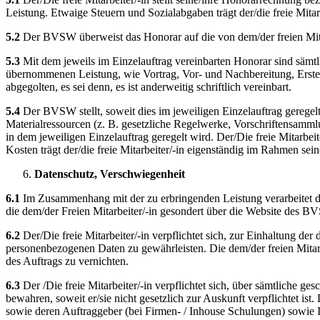
Leistung. Etwaige Steuern und Sozialabgaben trägt der/die freie Mitarbe
5.2
Der BVSW überweist das Honorar auf die von dem/der freien Mit
5.3
Mit dem jeweils im Einzelauftrag vereinbarten Honorar sind sämtli
übernommenen Leistung, wie Vortrag, Vor- und Nachbereitung, Erste
abgegolten, es sei denn, es ist anderweitig schriftlich vereinbart.
5.4
Der BVSW stellt, soweit dies im jeweiligen Einzelauftrag geregelt
Materialressourcen (z. B. gesetzliche Regelwerke, Vorschriftensamml
in dem jeweiligen Einzelauftrag geregelt wird. Der/Die freie Mitarbeit
Kosten trägt der/die freie Mitarbeiter/-in eigenständig im Rahmen sein
Datenschutz, Verschwiegenheit
6.1
Im Zusammenhang mit der zu erbringenden Leistung verarbeitet de
die dem/der Freien Mitarbeiter/-in gesondert über die Website des B
6.2
Der/Die freie Mitarbeiter/-in verpflichtet sich, zur Einhaltung d
personenbezogenen Daten zu gewährleisten. Die dem/der freien Mita
des Auftrags zu vernichten.
6.3
Der /Die freie Mitarbeiter/-in verpflichtet sich, über sämtliche 
bewahren, soweit er/sie nicht gesetzlich zur Auskunft verpflichtet is
sowie deren Auftraggeber (bei Firmen- / Inhouse Schulungen) sowie 