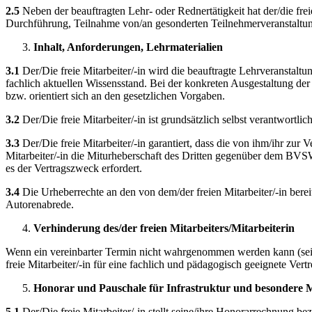
2.5
Neben der beauftragten Lehr- oder Rednertätigkeit hat der/die frei
Durchführung, Teilnahme von/an gesonderten Teilnehmerveranstaltun
Inhalt, Anforderungen, Lehrmaterialien
3.1
Der/Die freie Mitarbeiter/-in wird die beauftragte Lehrveranstaltu
fachlich aktuellen Wissensstand. Bei der konkreten Ausgestaltung der V
bzw. orientiert sich an den gesetzlichen Vorgaben.
3.2
Der/Die freie Mitarbeiter/-in ist grundsätzlich selbst verantwortli
3.3
Der/Die freie Mitarbeiter/-in garantiert, dass die von ihm/ihr zur 
Mitarbeiter/-in die Miturheberschaft des Dritten gegenüber dem BVSW
es der Vertragszweck erfordert.
3.4
Die Urheberrechte an den von dem/der freien Mitarbeiter/-in berei
Autorenabrede.
Verhinderung des/der freien Mitarbeiters/Mitarbeiterin
Wenn ein vereinbarter Termin nicht wahrgenommen werden kann (sei es
freie Mitarbeiter/-in für eine fachlich und pädagogisch geeignete Vert
Honorar und Pauschale für Infrastruktur und besondere M
5.1
Der/Die freie Mitarbeiter/-in stellt seine/ihre Honorarrechnung b