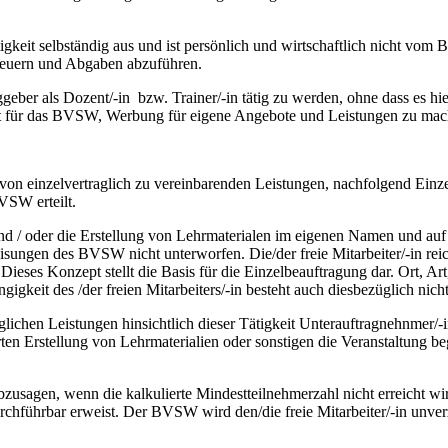
tigkeit selbständig aus und ist persönlich und wirtschaftlich nicht vom 
teuern und Abgaben abzuführen.
traggeber als Dozent/-in bzw. Trainer/-in tätig zu werden, ohne dass e
gkeit für das BVSW, Werbung für eigene Angebote und Leistungen zu mac
n einzelvertraglich zu vereinbarenden Leistungen, nachfolgend Einzel
VSW erteilt.
t und / oder die Erstellung von Lehrmaterialen im eigenen Namen und au
n Weisungen des BVSW nicht unterworfen. Die/der freie Mitarbeiter/-in 
n. Dieses Konzept stellt die Basis für die Einzelbeauftragung dar. Ort,
igkeit des /der freien Mitarbeiters/-in besteht auch diesbezüglich nicht
raglichen Leistungen hinsichtlich dieser Tätigkeit Unterauftragnehnmer/
barten Erstellung von Lehrmaterialien oder sonstigen die Veranstaltung 
zusagen, wenn die kalkulierte Mindestteilnehmerzahl nicht erreicht wir
rchführbar erweist. Der BVSW wird den/die freie Mitarbeiter/-in unverz