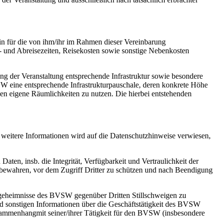
rin für die von ihm/ihr im Rahmen dieser Vereinbarung
 und Abreisezeiten, Reisekosten sowie sonstige Nebenkosten
rung der Veranstaltung entsprechende Infrastruktur sowie besondere
VSW eine entsprechende Infrastrukturpauschale, deren konkrete Höhe
ungen eigene Räumlichkeiten zu nutzen. Die hierbei entstehenden
weitere Informationen wird auf die Datenschutzhinweise verwiesen,
.
ten, insb. die Integrität, Verfügbarkeit und Vertraulichkeit der
ubewahren, vor dem Zugriff Dritter zu schützen und nach Beendigung
iebsgeheimnisse des BVSW gegenüber Dritten Stillschweigen zu
n und sonstigen Informationen über die Geschäftstätigkeit des BVSW
usammenhangmit seiner/ihrer Tätigkeit für den BVSW (insbesondere