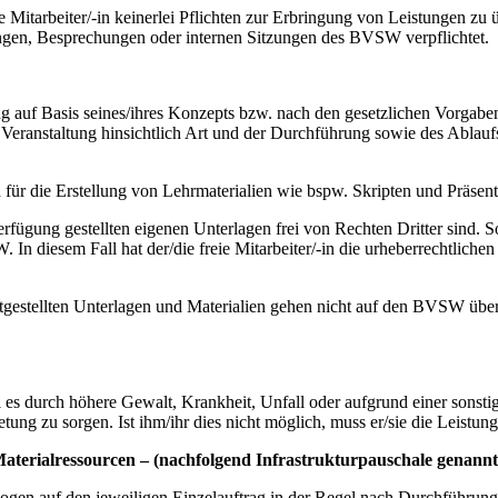
e Mitarbeiter/-in keinerlei Pflichten zur Erbringung von Leistungen zu 
gen, Besprechungen oder internen Sitzungen des BVSW verpflichtet.
ng auf Basis seines/ihres Konzepts bzw. nach den gesetzlichen Vorgaben
eranstaltung hinsichtlich Art und der Durchführung sowie des Ablaufs un
ch für die Erstellung von Lehrmaterialien wie bspw. Skripten und Präsen
Verfügung gestellten eigenen Unterlagen frei von Rechten Dritter sind. S
. In diesem Fall hat der/die freie Mitarbeiter/-in die urheberrechtli
tgestellten Unterlagen und Materialien gehen nicht auf den BVSW über,
 durch höhere Gewalt, Krankheit, Unfall oder aufgrund einer sonstigen
retung zu sorgen. Ist ihm/ihr dies nicht möglich, muss er/sie die Leistun
aterialressourcen – (nachfolgend Infrastrukturpauschale genannt
ezogen auf den jeweiligen Einzelauftrag in der Regel nach Durchführung 