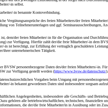
iter/-in selbst.
arbeiter/-in benannte Kontoverbindung.
che Vergütungsansprüche des freien Mitarbeiters/der freien Mitarbeite
llung von Teilnehmerunterlagen und ggf. Seminarausschreibungen, An-
 ist, dem/der freien Mitarbeiter/-in für die Organisation und Durchfüh
ung) zur Verfügung. Hierfür zahlt der/die freie Mitarbeiter/-in dem B
er/-in ist berechtigt, zur Erfüllung der vertraglich geschuldeten Leist
er/ihrer unternehmerischen Tätigkeit.
r BVSW personenbezogene Daten des/der freien Mitarbeiters/-in. Für 
VSW zur Verfügung gestellt werden (
https://www.bvsw.de/datenschutz/
)
er datenschutzrechtlichen Vorgaben beim Umgang mit personenbezogenen Da
rbeiter/-in bekannt gewordenen Daten sind insbesondere sorgsam aufz
geschäftlichen Angelegenheiten, insbesondere alle Geschäfts- und Betr
t. Dazu gehören alle betriebswirtschaftlichen, technischen, finanzielle
Informationen, die der/die freie Mitarbeiter/in in Ausübung oder im Z