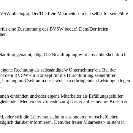
BVSW abhängig. Der/Die freie Mitarbeiter/-in hat selbst für seine/ihre
s hierfür eine Zustimmung des BVSW bedarf. Dem/Der freien
hen.
auftrag genannt, tätig. Die Beauftragung wird ausschließlich durch
f eigene Rechnung als selbständige/-r Unternehmer/-in. Bei der
reicht dem BVSW ein Konzept für die Durchführung seiner/ihrer
 Art, Umfang und Zeitraum der jeweils zu erbringenden Leistungen legen
.
-innen einbinden und/oder eigene Mitarbeiter als Erfüllungsgehilfen
begleitenden Medien der Unterstützung Dritter auf seine/ihre Kosten zu
d, oder sich die Lehrveranstaltung aus anderen wirtschaftlichen,
üglich darüber informieren. Dem/der freien Mitarbeiter/-in steht in