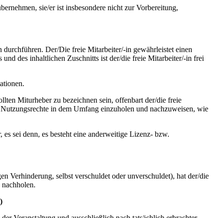
übernehmen, sie/er ist insbesondere nicht zur Vorbereitung,
 durchführen. Der/Die freie Mitarbeiter/-in gewährleistet einen
d des inhaltlichen Zuschnitts ist der/die freie Mitarbeiter/-in frei
tationen.
ollten Miturheber zu bezeichnen sein, offenbart der/die freie
chen Nutzungsrechte in dem Umfang einzuholen und nachzuweisen, wie
 es sei denn, es besteht eine anderweitige Lizenz- bzw.
 Verhinderung, selbst verschuldet oder unverschuldet), hat der/die
g nachholen.
)
der Veranstaltung und ausschließlich nach tatsächlich erbrachter