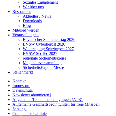
Soziales Engagement
Wir über uns
Ressourcen
Aktuelles / News
Downloads
Blog
Mitglied werden
Veranstaltungen
Bayerischer Sicherheitstag 2026
BVSW Cyberherbst 2026
Wintertagung Spitzingsee 2027
BVSW SecTec 2027
regionale Sicherheitskreise
Mitgliederversammlung
SicherheitsExpo – Messe
Stellenmarkt
Kontakt
Impressum
Datenschutz |
Newsletter abonnieren |
Allgemeine Teilnahmebedingungen (ATB) |
Allgemeine Geschäftsbedingungen für freie Mitarbeit |
Satzung |
Compliance Leitlinie