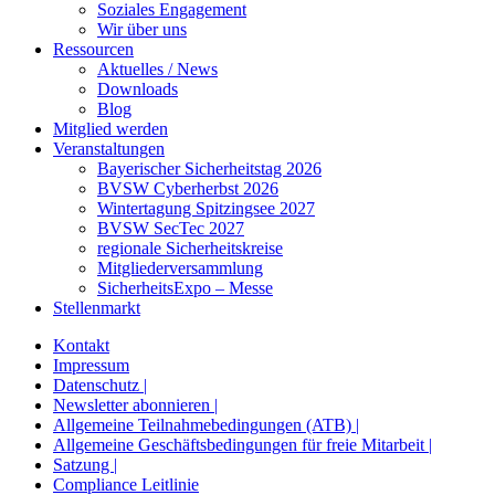
Soziales Engagement
Wir über uns
Ressourcen
Aktuelles / News
Downloads
Blog
Mitglied werden
Veranstaltungen
Bayerischer Sicherheitstag 2026
BVSW Cyberherbst 2026
Wintertagung Spitzingsee 2027
BVSW SecTec 2027
regionale Sicherheitskreise
Mitgliederversammlung
SicherheitsExpo – Messe
Stellenmarkt
Kontakt
Impressum
Datenschutz |
Newsletter abonnieren |
Allgemeine Teilnahmebedingungen (ATB) |
Allgemeine Geschäftsbedingungen für freie Mitarbeit |
Satzung |
Compliance Leitlinie