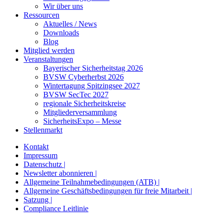
Wir über uns
Ressourcen
Aktuelles / News
Downloads
Blog
Mitglied werden
Veranstaltungen
Bayerischer Sicherheitstag 2026
BVSW Cyberherbst 2026
Wintertagung Spitzingsee 2027
BVSW SecTec 2027
regionale Sicherheitskreise
Mitgliederversammlung
SicherheitsExpo – Messe
Stellenmarkt
Kontakt
Impressum
Datenschutz |
Newsletter abonnieren |
Allgemeine Teilnahmebedingungen (ATB) |
Allgemeine Geschäftsbedingungen für freie Mitarbeit |
Satzung |
Compliance Leitlinie