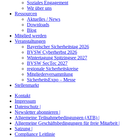
Soziales Engagement
Wir über uns
Ressourcen
Aktuelles / News
Downloads
Blog
Mitglied werden
Veranstaltungen
Bayerischer Sicherheitstag 2026
BVSW Cyberherbst 2026
Wintertagung Spitzingsee 2027
BVSW SecTec 2027
regionale Sicherheitskreise
Mitgliederversammlung
SicherheitsExpo – Messe
Stellenmarkt
Kontakt
Impressum
Datenschutz |
Newsletter abonnieren |
Allgemeine Teilnahmebedingungen (ATB) |
Allgemeine Geschäftsbedingungen für freie Mitarbeit |
Satzung |
Compliance Leitlinie