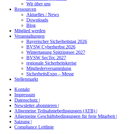
Wir über uns
Ressourcen
Aktuelles / News
Downloads
Blog
Mitglied werden
Veranstaltungen
Bayerischer Sicherheitstag 2026
BVSW Cyberherbst 2026
Wintertagung Spitzingsee 2027
BVSW SecTec 2027
regionale Sicherheitskreise
Mitgliederversammlung
SicherheitsExpo – Messe
Stellenmarkt
Kontakt
Impressum
Datenschutz |
Newsletter abonnieren |
Allgemeine Teilnahmebedingungen (ATB) |
Allgemeine Geschäftsbedingungen für freie Mitarbeit |
Satzung |
Compliance Leitlinie