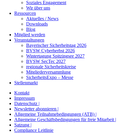
Soziales Engagement
Wir über uns
Ressourcen
Aktuelles / News
Downloads
Blog
Mitglied werden
Veranstaltungen
Bayerischer Sicherheitstag 2026
BVSW Cyberherbst 2026
Wintertagung Spitzingsee 2027
BVSW SecTec 2027
regionale Sicherheitskreise
Mitgliederversammlung
SicherheitsExpo – Messe
Stellenmarkt
Kontakt
Impressum
Datenschutz |
Newsletter abonnieren |
Allgemeine Teilnahmebedingungen (ATB) |
Allgemeine Geschäftsbedingungen für freie Mitarbeit |
Satzung |
Compliance Leitlinie