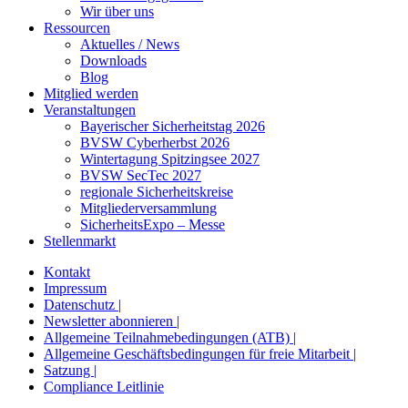
Wir über uns
Ressourcen
Aktuelles / News
Downloads
Blog
Mitglied werden
Veranstaltungen
Bayerischer Sicherheitstag 2026
BVSW Cyberherbst 2026
Wintertagung Spitzingsee 2027
BVSW SecTec 2027
regionale Sicherheitskreise
Mitgliederversammlung
SicherheitsExpo – Messe
Stellenmarkt
Kontakt
Impressum
Datenschutz |
Newsletter abonnieren |
Allgemeine Teilnahmebedingungen (ATB) |
Allgemeine Geschäftsbedingungen für freie Mitarbeit |
Satzung |
Compliance Leitlinie