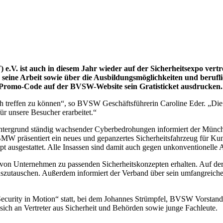
 e.V. ist auch in diesem Jahr wieder auf der Sicherheitsexpo ver
eine Arbeit sowie über die Ausbildungsmöglichkeiten und beruflic
m Promo-Code auf der BVSW-Website sein Gratisticket ausdrucken.
ch treffen zu können“, so BVSW Geschäftsführerin Caroline Eder. „Die S
r unsere Besucher erarbeitet.“
rgrund ständig wachsender Cyberbedrohungen informiert der Münchner
BMW präsentiert ein neues und gepanzertes Sicherheitsfahrzeug für Ku
pt ausgestattet. Alle Insassen sind damit auch gegen unkonventionell
n Unternehmen zu passenden Sicherheitskonzepten erhalten. Auf der Si
auszutauschen. Außerdem informiert der Verband über sein umfangreic
curity in Motion“ statt, bei dem Johannes Strümpfel, BVSW Vorstand de
 sich an Vertreter aus Sicherheit und Behörden sowie junge Fachleute.