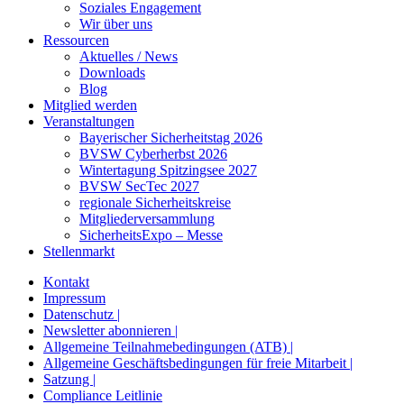
Soziales Engagement
Wir über uns
Ressourcen
Aktuelles / News
Downloads
Blog
Mitglied werden
Veranstaltungen
Bayerischer Sicherheitstag 2026
BVSW Cyberherbst 2026
Wintertagung Spitzingsee 2027
BVSW SecTec 2027
regionale Sicherheitskreise
Mitgliederversammlung
SicherheitsExpo – Messe
Stellenmarkt
Kontakt
Impressum
Datenschutz |
Newsletter abonnieren |
Allgemeine Teilnahmebedingungen (ATB) |
Allgemeine Geschäftsbedingungen für freie Mitarbeit |
Satzung |
Compliance Leitlinie