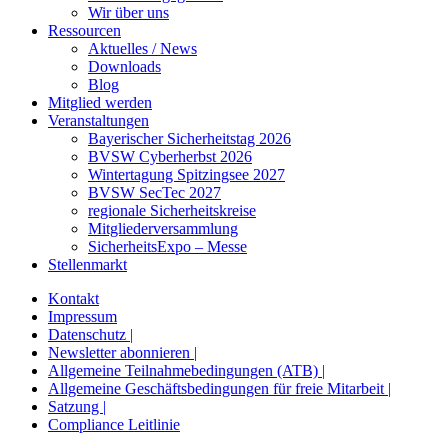
Wir über uns
Ressourcen
Aktuelles / News
Downloads
Blog
Mitglied werden
Veranstaltungen
Bayerischer Sicherheitstag 2026
BVSW Cyberherbst 2026
Wintertagung Spitzingsee 2027
BVSW SecTec 2027
regionale Sicherheitskreise
Mitgliederversammlung
SicherheitsExpo – Messe
Stellenmarkt
Kontakt
Impressum
Datenschutz |
Newsletter abonnieren |
Allgemeine Teilnahmebedingungen (ATB) |
Allgemeine Geschäftsbedingungen für freie Mitarbeit |
Satzung |
Compliance Leitlinie