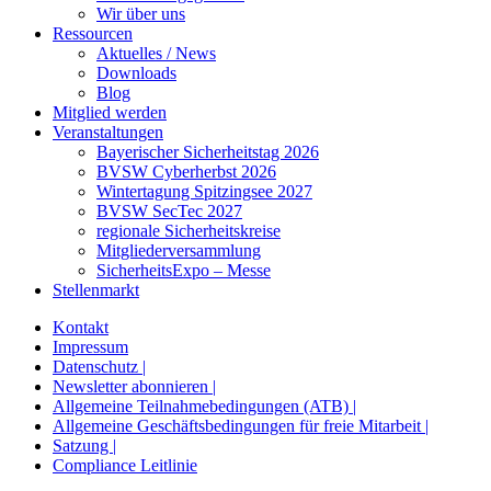
Wir über uns
Ressourcen
Aktuelles / News
Downloads
Blog
Mitglied werden
Veranstaltungen
Bayerischer Sicherheitstag 2026
BVSW Cyberherbst 2026
Wintertagung Spitzingsee 2027
BVSW SecTec 2027
regionale Sicherheitskreise
Mitgliederversammlung
SicherheitsExpo – Messe
Stellenmarkt
Kontakt
Impressum
Datenschutz |
Newsletter abonnieren |
Allgemeine Teilnahmebedingungen (ATB) |
Allgemeine Geschäftsbedingungen für freie Mitarbeit |
Satzung |
Compliance Leitlinie