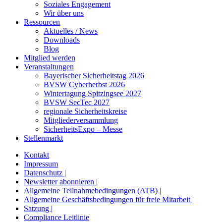
Soziales Engagement
Wir über uns
Ressourcen
Aktuelles / News
Downloads
Blog
Mitglied werden
Veranstaltungen
Bayerischer Sicherheitstag 2026
BVSW Cyberherbst 2026
Wintertagung Spitzingsee 2027
BVSW SecTec 2027
regionale Sicherheitskreise
Mitgliederversammlung
SicherheitsExpo – Messe
Stellenmarkt
Kontakt
Impressum
Datenschutz |
Newsletter abonnieren |
Allgemeine Teilnahmebedingungen (ATB) |
Allgemeine Geschäftsbedingungen für freie Mitarbeit |
Satzung |
Compliance Leitlinie