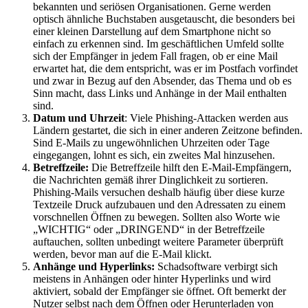
bekannten und seriösen Organisationen. Gerne werden
optisch ähnliche Buchstaben ausgetauscht, die besonders bei
einer kleinen Darstellung auf dem Smartphone nicht so
einfach zu erkennen sind. Im geschäftlichen Umfeld sollte
sich der Empfänger in jedem Fall fragen, ob er eine Mail
erwartet hat, die dem entspricht, was er im Postfach vorfindet
und zwar in Bezug auf den Absender, das Thema und ob es
Sinn macht, dass Links und Anhänge in der Mail enthalten
sind.
Datum und Uhrzeit
: Viele Phishing-Attacken werden aus
Ländern gestartet, die sich in einer anderen Zeitzone befinden.
Sind E-Mails zu ungewöhnlichen Uhrzeiten oder Tage
eingegangen, lohnt es sich, ein zweites Mal hinzusehen.
Betreffzeile:
Die Betreffzeile hilft den E-Mail-Empfängern,
die Nachrichten gemäß ihrer Dinglichkeit zu sortieren.
Phishing-Mails versuchen deshalb häufig über diese kurze
Textzeile Druck aufzubauen und den Adressaten zu einem
vorschnellen Öffnen zu bewegen. Sollten also Worte wie
„WICHTIG“ oder „DRINGEND“ in der Betreffzeile
auftauchen, sollten unbedingt weitere Parameter überprüft
werden, bevor man auf die E-Mail klickt.
Anhänge und Hyperlinks:
Schadsoftware verbirgt sich
meistens in Anhängen oder hinter Hyperlinks und wird
aktiviert, sobald der Empfänger sie öffnet. Oft bemerkt der
Nutzer selbst nach dem Öffnen oder Herunterladen von