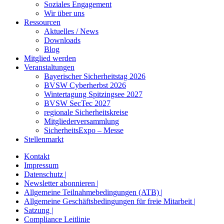
Soziales Engagement
Wir über uns
Ressourcen
Aktuelles / News
Downloads
Blog
Mitglied werden
Veranstaltungen
Bayerischer Sicherheitstag 2026
BVSW Cyberherbst 2026
Wintertagung Spitzingsee 2027
BVSW SecTec 2027
regionale Sicherheitskreise
Mitgliederversammlung
SicherheitsExpo – Messe
Stellenmarkt
Kontakt
Impressum
Datenschutz |
Newsletter abonnieren |
Allgemeine Teilnahmebedingungen (ATB) |
Allgemeine Geschäftsbedingungen für freie Mitarbeit |
Satzung |
Compliance Leitlinie