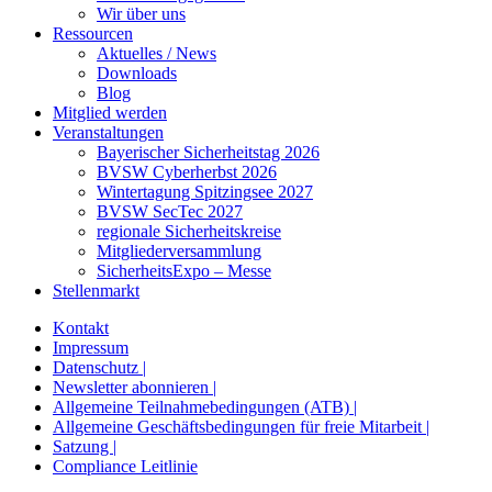
Wir über uns
Ressourcen
Aktuelles / News
Downloads
Blog
Mitglied werden
Veranstaltungen
Bayerischer Sicherheitstag 2026
BVSW Cyberherbst 2026
Wintertagung Spitzingsee 2027
BVSW SecTec 2027
regionale Sicherheitskreise
Mitgliederversammlung
SicherheitsExpo – Messe
Stellenmarkt
Kontakt
Impressum
Datenschutz |
Newsletter abonnieren |
Allgemeine Teilnahmebedingungen (ATB) |
Allgemeine Geschäftsbedingungen für freie Mitarbeit |
Satzung |
Compliance Leitlinie