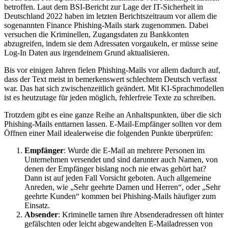
betroffen. Laut dem BSI-Bericht zur Lage der IT-Sicherheit in
Deutschland 2022 haben im letzten Berichtszeitraum vor allem die
sogenannten Finance Phishing-Mails stark zugenommen. Dabei
versuchen die Kriminellen, Zugangsdaten zu Bankkonten
abzugreifen, indem sie dem Adressaten vorgaukeln, er müsse seine
Log-In Daten aus irgendeinem Grund aktualisieren.
Bis vor einigen Jahren fielen Phishing-Mails vor allem dadurch auf,
dass der Text meist in bemerkenswert schlechtem Deutsch verfasst
war. Das hat sich zwischenzeitlich geändert. Mit KI-Sprachmodellen
ist es heutzutage für jeden möglich, fehlerfreie Texte zu schreiben.
Trotzdem gibt es eine ganze Reihe an Anhaltspunkten, über die sich
Phishing-Mails enttarnen lassen. E-Mail-Empfänger sollten vor dem
Öffnen einer Mail idealerweise die folgenden Punkte überprüfen:
Empfänger
: Wurde die E-Mail an mehrere Personen im
Unternehmen versendet und sind darunter auch Namen, von
denen der Empfänger bislang noch nie etwas gehört hat?
Dann ist auf jeden Fall Vorsicht geboten. Auch allgemeine
Anreden, wie „Sehr geehrte Damen und Herren“, oder „Sehr
geehrte Kunden“ kommen bei Phishing-Mails häufiger zum
Einsatz.
Absender
: Kriminelle tarnen ihre Absenderadressen oft hinter
gefälschten oder leicht abgewandelten E-Mailadressen von