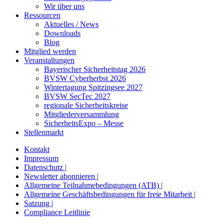
Wir über uns
Ressourcen
Aktuelles / News
Downloads
Blog
Mitglied werden
Veranstaltungen
Bayerischer Sicherheitstag 2026
BVSW Cyberherbst 2026
Wintertagung Spitzingsee 2027
BVSW SecTec 2027
regionale Sicherheitskreise
Mitgliederversammlung
SicherheitsExpo – Messe
Stellenmarkt
Kontakt
Impressum
Datenschutz |
Newsletter abonnieren |
Allgemeine Teilnahmebedingungen (ATB) |
Allgemeine Geschäftsbedingungen für freie Mitarbeit |
Satzung |
Compliance Leitlinie