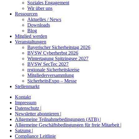
Soziales Engagement
Wir über uns
Ressourcen
Aktuelles / News
Downloads
Blog
Mitglied werden
Veranstaltungen
Bayerischer Sicherheitstag 2026
BVSW Cyberherbst 2026
Wintertagung Spitzingsee 2027
BVSW SecTec 2027
regionale Sicherheitskreise
Mitgliederversammlung
SicherheitsExpo – Messe
Stellenmarkt
Kontakt
Impressum
Datenschutz |
Newsletter abonnieren |
Allgemeine Teilnahmebedingungen (ATB) |
Allgemeine Geschäftsbedingungen für freie Mitarbeit |
Satzung |
Compliance Leitlinie