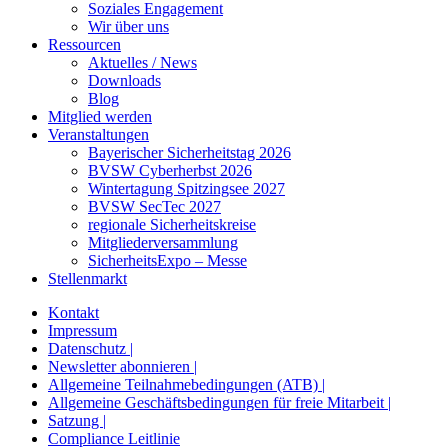
Soziales Engagement
Wir über uns
Ressourcen
Aktuelles / News
Downloads
Blog
Mitglied werden
Veranstaltungen
Bayerischer Sicherheitstag 2026
BVSW Cyberherbst 2026
Wintertagung Spitzingsee 2027
BVSW SecTec 2027
regionale Sicherheitskreise
Mitgliederversammlung
SicherheitsExpo – Messe
Stellenmarkt
Kontakt
Impressum
Datenschutz |
Newsletter abonnieren |
Allgemeine Teilnahmebedingungen (ATB) |
Allgemeine Geschäftsbedingungen für freie Mitarbeit |
Satzung |
Compliance Leitlinie