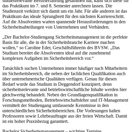
studienrelevante Berufserfahrung gesammelt hat, kann sich diese für
das Praktikum im 7. und 8. Semester anrechnen lassen. Die
Studienzeit verkürzt sich damit um ein Jahr. Für alle anderen ist das
Praktikum das ideale Sprungbrett für den nächsten Karriereschritt.
Auf die Absolventen warten spannende Herausforderungen in den
Sicherheitsabteilungen von Unternehmen und Verbänden.
„Der Bachelor-Studiengang Sicherheitsmanagement ist die perfekte
Basis für alle, die in der Sicherheitsbranche Karriere machen
wollen,“ so Caroline Eder, Geschäftsführerin des BVSW. „Das
Studium bereitet die Absolventen ideal auf die zunehmend
komplexen Aufgaben im Sicherheitsbereich vor.“
Tatsächlich suchen Unternehmen immer häufiger nach Mitarbeitern
im Sicherheitsbereich, die neben der fachlichen Qualifikation auch
über unternehmerische Qualitäten verfügen. Genau für diesen
Bedarf wurde das Studium in Deggendorf konzipiert, denn
sicherheitsrelevante und betriebswirtschaftliche Inhalte werden hier
gleichwertig behandelt. Neben der Grundlagenqualifikation in
Forschungsmethoden, Betriebswirtschaftslehre und IT-Management
vermittelt der Studiengang umfassende Kenntnisse in den
unterschiedlichen Sicherheitsbereichen. Die Vorlesungen halten
Professoren sowie Lehrbeauftragte aus der freien Wirtschaft. Damit
ist ein hoher Praxisbezug garantiert.
Bachelor Sicherheitsmanagement – wichtige Termine