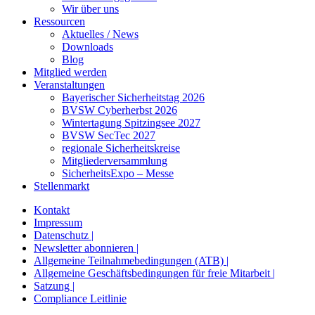
Wir über uns
Ressourcen
Aktuelles / News
Downloads
Blog
Mitglied werden
Veranstaltungen
Bayerischer Sicherheitstag 2026
BVSW Cyberherbst 2026
Wintertagung Spitzingsee 2027
BVSW SecTec 2027
regionale Sicherheitskreise
Mitgliederversammlung
SicherheitsExpo – Messe
Stellenmarkt
Kontakt
Impressum
Datenschutz |
Newsletter abonnieren |
Allgemeine Teilnahmebedingungen (ATB) |
Allgemeine Geschäftsbedingungen für freie Mitarbeit |
Satzung |
Compliance Leitlinie