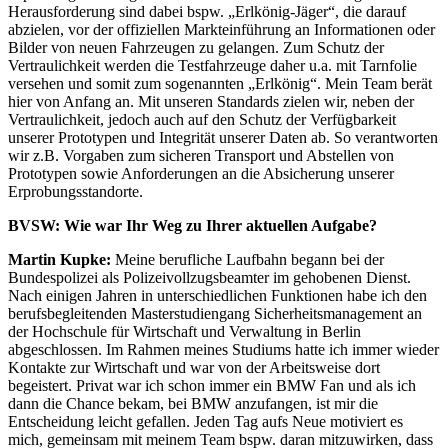
Herausforderung sind dabei bspw. „Erlkönig-Jäger“, die darauf
abzielen, vor der offiziellen Markteinführung an Informationen oder
Bilder von neuen Fahrzeugen zu gelangen. Zum Schutz der
Vertraulichkeit werden die Testfahrzeuge daher u.a. mit Tarnfolie
versehen und somit zum sogenannten „Erlkönig“. Mein Team berät
hier von Anfang an. Mit unseren Standards zielen wir, neben der
Vertraulichkeit, jedoch auch auf den Schutz der Verfügbarkeit
unserer Prototypen und Integrität unserer Daten ab. So verantworten
wir z.B. Vorgaben zum sicheren Transport und Abstellen von
Prototypen sowie Anforderungen an die Absicherung unserer
Erprobungsstandorte.
BVSW:
Wie war Ihr Weg zu Ihrer aktuellen Aufgabe?
Martin Kupke:
Meine berufliche Laufbahn begann bei der
Bundespolizei als Polizeivollzugsbeamter im gehobenen Dienst.
Nach einigen Jahren in unterschiedlichen Funktionen habe ich den
berufsbegleitenden Masterstudiengang Sicherheitsmanagement an
der Hochschule für Wirtschaft und Verwaltung in Berlin
abgeschlossen. Im Rahmen meines Studiums hatte ich immer wieder
Kontakte zur Wirtschaft und war von der Arbeitsweise dort
begeistert. Privat war ich schon immer ein BMW Fan und als ich
dann die Chance bekam, bei BMW anzufangen, ist mir die
Entscheidung leicht gefallen. Jeden Tag aufs Neue motiviert es
mich, gemeinsam mit meinem Team bspw. daran mitzuwirken, dass