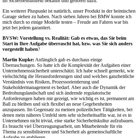
im Sicherheitsumfeld bekannt und gehören dazu.
Ein weiterer Pluspunkt ist natürlich, unser Produkt in der heimischen
Garage stehen zu haben. Nach sieben Jahren bei BMW konnte ich
mich durch so einige Modelle testen – Freude am Fahren war bis
jetzt bei jedem garantiert.
BVSW:
Vorstellung vs. Realität: Gab es etwas, das Sie beim
Start in Ihre Aufgabe überrascht hat, bzw. was Sie sich anders
vorgestellt haben
?
Martin Kupke:
Anfänglich gab es durchaus einige
Überraschungen. So hatte ich die Komplexität der Aufgaben einer
Unternehmenssicherheit unterschätzt. Ich habe schnell gemerkt, wie
vielschichtig die Herausforderungen sind und welches ganzheitliche
Verständnis von Risiken, Prozessorientierung und
Stakeholdermanagement es bedarf. Aber auch die Dynamik der
Bedrohungslandschaft und sich ändernde regulatorische
Anforderungen haben mir gezeigt, wie wichtig es ist, permanent am
Ball zu bleiben und sich flexibel an neue Gegebenheiten
anzupassen. Im Gegensatz zu meinen polizeilichen Tätigkeiten, bei
denen mein näheres Umfeld stets sehr sicherheitsaffin war, ist es in
Unternehmen nicht trivial, eine starke Sicherheitskultur aufzubauen.
Es braucht viel Überzeugungsarbeit, um Mitarbeitende für ein
Thema zu sensibilisieren und Sicherheit als gemeinschaftliche
Aufgabe zu etablieren.