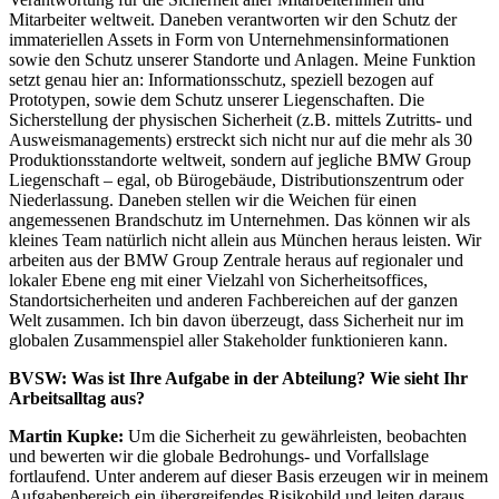
Mitarbeiter weltweit. Daneben verantworten wir den Schutz der
immateriellen Assets in Form von Unternehmensinformationen
sowie den Schutz unserer Standorte und Anlagen. Meine Funktion
setzt genau hier an: Informationsschutz, speziell bezogen auf
Prototypen, sowie dem Schutz unserer Liegenschaften. Die
Sicherstellung der physischen Sicherheit (z.B. mittels Zutritts- und
Ausweismanagements) erstreckt sich nicht nur auf die mehr als 30
Produktionsstandorte weltweit, sondern auf jegliche BMW Group
Liegenschaft – egal, ob Bürogebäude, Distributionszentrum oder
Niederlassung. Daneben stellen wir die Weichen für einen
angemessenen Brandschutz im Unternehmen. Das können wir als
kleines Team natürlich nicht allein aus München heraus leisten. Wir
arbeiten aus der BMW Group Zentrale heraus auf regionaler und
lokaler Ebene eng mit einer Vielzahl von Sicherheitsoffices,
Standortsicherheiten und anderen Fachbereichen auf der ganzen
Welt zusammen. Ich bin davon überzeugt, dass Sicherheit nur im
globalen Zusammenspiel aller Stakeholder funktionieren kann.
BVSW:
Was ist Ihre Aufgabe in der Abteilung? Wie sieht Ihr
Arbeitsalltag aus?
Martin Kupke:
Um die Sicherheit zu gewährleisten, beobachten
und bewerten wir die globale Bedrohungs- und Vorfallslage
fortlaufend. Unter anderem auf dieser Basis erzeugen wir in meinem
Aufgabenbereich ein übergreifendes Risikobild und leiten daraus