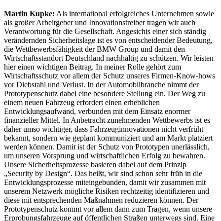
Martin Kupke:
Als international erfolgreiches Unternehmen sowie
als großer Arbeitgeber und Innovationstreiber tragen wir auch
Verantwortung für die Gesellschaft. Angesichts einer sich ständig
verändernden Sicherheitslage ist es von entscheidender Bedeutung,
die Wettbewerbsfähigkeit der BMW Group und damit den
Wirtschaftsstandort Deutschland nachhaltig zu schützen. Wir leisten
hier einen wichtigen Beitrag. In meiner Rolle gehört zum
Wirtschaftsschutz vor allem der Schutz unseres Firmen-Know-hows
vor Diebstahl und Verlust. In der Automobilbranche nimmt der
Prototypenschutz dabei eine besondere Stellung ein. Der Weg zu
einem neuen Fahrzeug erfordert einen erheblichen
Entwicklungsaufwand, verbunden mit dem Einsatz enormer
finanzieller Mittel. In Anbetracht zunehmenden Wettbewerbs ist es
daher umso wichtiger, dass Fahrzeuginnovationen nicht verfrüht
bekannt, sondern wie geplant kommuniziert und am Markt platziert
werden können. Damit ist der Schutz von Prototypen unerlässlich,
um unseren Vorsprung und wirtschaftlichen Erfolg zu bewahren.
Unsere Sicherheitsprozesse basieren dabei auf dem Prinzip
„Security by Design“. Das heißt, wir sind schon sehr früh in die
Entwicklungsprozesse miteingebunden, damit wir zusammen mit
unserem Netzwerk mögliche Risiken rechtzeitig identifizieren und
diese mit entsprechenden Maßnahmen reduzieren können. Der
Prototypenschutz kommt vor allem dann zum Tragen, wenn unsere
Erprobungsfahrzeuge auf öffentlichen Straßen unterwegs sind. Eine