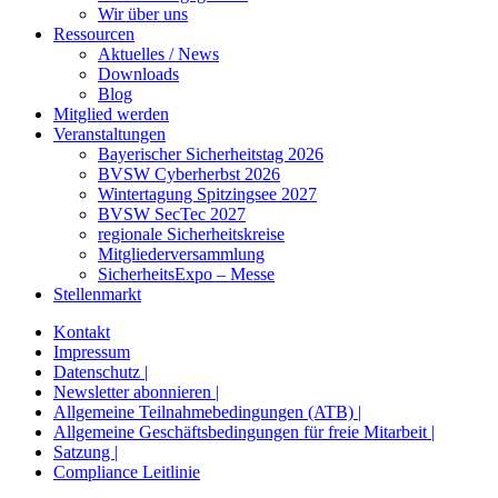
Wir über uns
Ressourcen
Aktuelles / News
Downloads
Blog
Mitglied werden
Veranstaltungen
Bayerischer Sicherheitstag 2026
BVSW Cyberherbst 2026
Wintertagung Spitzingsee 2027
BVSW SecTec 2027
regionale Sicherheitskreise
Mitgliederversammlung
SicherheitsExpo – Messe
Stellenmarkt
Kontakt
Impressum
Datenschutz |
Newsletter abonnieren |
Allgemeine Teilnahmebedingungen (ATB) |
Allgemeine Geschäftsbedingungen für freie Mitarbeit |
Satzung |
Compliance Leitlinie