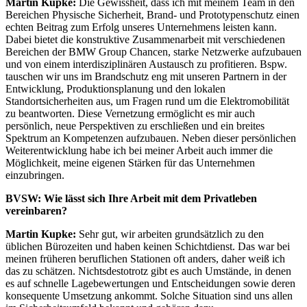
Martin Kupke:
Die Gewissheit, dass ich mit meinem Team in den
Bereichen Physische Sicherheit, Brand- und Prototypenschutz einen
echten Beitrag zum Erfolg unseres Unternehmens leisten kann.
Dabei bietet die konstruktive Zusammenarbeit mit verschiedenen
Bereichen der BMW Group Chancen, starke Netzwerke aufzubauen
und von einem interdisziplinären Austausch zu profitieren. Bspw.
tauschen wir uns im Brandschutz eng mit unseren Partnern in der
Entwicklung, Produktionsplanung und den lokalen
Standortsicherheiten aus, um Fragen rund um die Elektromobilität
zu beantworten. Diese Vernetzung ermöglicht es mir auch
persönlich, neue Perspektiven zu erschließen und ein breites
Spektrum an Kompetenzen aufzubauen. Neben dieser persönlichen
Weiterentwicklung habe ich bei meiner Arbeit auch immer die
Möglichkeit, meine eigenen Stärken für das Unternehmen
einzubringen.
BVSW:
Wie lässt sich Ihre Arbeit mit dem Privatleben
vereinbaren?
Martin Kupke:
Sehr gut, wir arbeiten grundsätzlich zu den
üblichen Bürozeiten und haben keinen Schichtdienst. Das war bei
meinen früheren beruflichen Stationen oft anders, daher weiß ich
das zu schätzen. Nichtsdestotrotz gibt es auch Umstände, in denen
es auf schnelle Lagebewertungen und Entscheidungen sowie deren
konsequente Umsetzung ankommt. Solche Situation sind uns allen