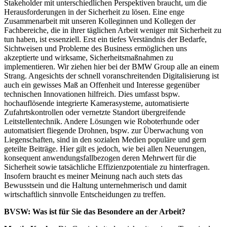
Stakeholder mit unterschiedlichen Perspektiven braucht, um die
Herausforderungen in der Sicherheit zu lösen. Eine enge
Zusammenarbeit mit unseren Kolleginnen und Kollegen der
Fachbereiche, die in ihrer täglichen Arbeit weniger mit Sicherheit zu
tun haben, ist essenziell. Erst ein tiefes Verständnis der Bedarfe,
Sichtweisen und Probleme des Business ermöglichen uns
akzeptierte und wirksame, Sicherheitsmaßnahmen zu
implementieren. Wir ziehen hier bei der BMW Group alle an einem
Strang. Angesichts der schnell voranschreitenden Digitalisierung ist
auch ein gewisses Maß an Offenheit und Interesse gegenüber
technischen Innovationen hilfreich. Dies umfasst bspw.
hochauflösende integrierte Kamerasysteme, automatisierte
Zufahrtskontrollen oder vernetzte Standort übergreifende
Leitstellentechnik. Andere Lösungen wie Roboterhunde oder
automatisiert fliegende Drohnen, bspw. zur Überwachung von
Liegenschaften, sind in den sozialen Medien populäre und gern
geteilte Beiträge. Hier gilt es jedoch, wie bei allen Neuerungen,
konsequent anwendungsfallbezogen deren Mehrwert für die
Sicherheit sowie tatsächliche Effizienzpotentiale zu hinterfragen.
Insofern braucht es meiner Meinung nach auch stets das
Bewusstsein und die Haltung unternehmerisch und damit
wirtschaftlich sinnvolle Entscheidungen zu treffen.
BVSW:
Was ist für Sie das Besondere an der Arbeit?