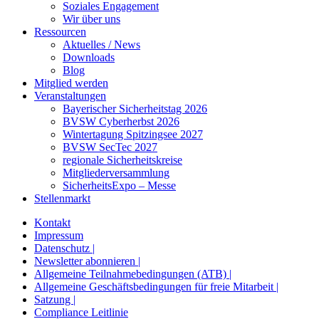
Soziales Engagement
Wir über uns
Ressourcen
Aktuelles / News
Downloads
Blog
Mitglied werden
Veranstaltungen
Bayerischer Sicherheitstag 2026
BVSW Cyberherbst 2026
Wintertagung Spitzingsee 2027
BVSW SecTec 2027
regionale Sicherheitskreise
Mitgliederversammlung
SicherheitsExpo – Messe
Stellenmarkt
Kontakt
Impressum
Datenschutz |
Newsletter abonnieren |
Allgemeine Teilnahmebedingungen (ATB) |
Allgemeine Geschäftsbedingungen für freie Mitarbeit |
Satzung |
Compliance Leitlinie