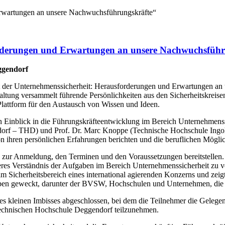
Erwartungen an unsere Nachwuchsführungskräfte“
orderungen und Erwartungen an unsere Nachwuchsführ
ggendorf
ft der Unternehmenssicherheit: Herausforderungen und Erwartungen a
altung versammelt führende Persönlichkeiten aus den Sicherheitskre
 Plattform für den Austausch von Wissen und Ideen.
en Einblick in die Führungskräfteentwicklung im Bereich Unternehmens
rf – THD) und Prof. Dr. Marc Knoppe (Technische Hochschule Ingolst
 ihren persönlichen Erfahrungen berichten und die beruflichen Mögli
zur Anmeldung, den Terminen und den Voraussetzungen bereitstellen. E
seres Verständnis der Aufgaben im Bereich Unternehmenssicherheit zu 
m Sicherheitsbereich eines international agierenden Konzerns und zeigt 
gruppen geweckt, darunter der BVSW, Hochschulen und Unternehmen, di
s kleinen Imbisses abgeschlossen, bei dem die Teilnehmer die Gelegen
 Technischen Hochschule Deggendorf teilzunehmen.