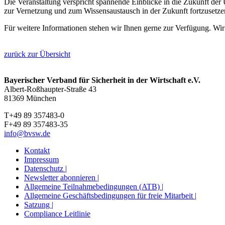
Die Veranstaltung verspricht spannende Einblicke in die Zukunft de
zur Vernetzung und zum Wissensaustausch in der Zukunft fortzusetze
Für weitere Informationen stehen wir Ihnen gerne zur Verfügung. Wir 
zurück zur Übersicht
Bayerischer Verband für Sicherheit in der Wirtschaft e.V.
Albert-Roßhaupter-Straße 43
81369 München
T+49 89 357483-0
F+49 89 357483-35
info@bvsw.de
Kontakt
Impressum
Datenschutz |
Newsletter abonnieren |
Allgemeine Teilnahmebedingungen (ATB) |
Allgemeine Geschäftsbedingungen für freie Mitarbeit |
Satzung |
Compliance Leitlinie