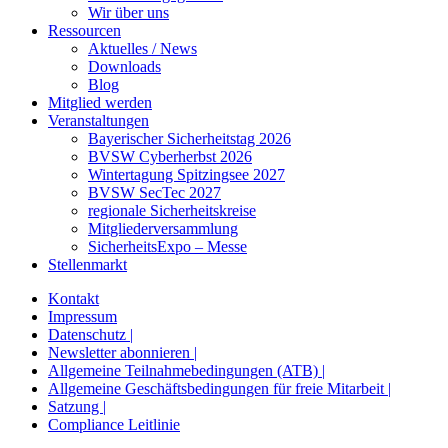
Wir über uns
Ressourcen
Aktuelles / News
Downloads
Blog
Mitglied werden
Veranstaltungen
Bayerischer Sicherheitstag 2026
BVSW Cyberherbst 2026
Wintertagung Spitzingsee 2027
BVSW SecTec 2027
regionale Sicherheitskreise
Mitgliederversammlung
SicherheitsExpo – Messe
Stellenmarkt
Kontakt
Impressum
Datenschutz |
Newsletter abonnieren |
Allgemeine Teilnahmebedingungen (ATB) |
Allgemeine Geschäftsbedingungen für freie Mitarbeit |
Satzung |
Compliance Leitlinie