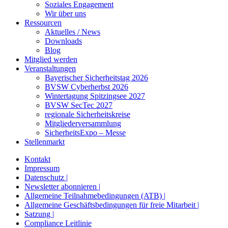
Soziales Engagement
Wir über uns
Ressourcen
Aktuelles / News
Downloads
Blog
Mitglied werden
Veranstaltungen
Bayerischer Sicherheitstag 2026
BVSW Cyberherbst 2026
Wintertagung Spitzingsee 2027
BVSW SecTec 2027
regionale Sicherheitskreise
Mitgliederversammlung
SicherheitsExpo – Messe
Stellenmarkt
Kontakt
Impressum
Datenschutz |
Newsletter abonnieren |
Allgemeine Teilnahmebedingungen (ATB) |
Allgemeine Geschäftsbedingungen für freie Mitarbeit |
Satzung |
Compliance Leitlinie