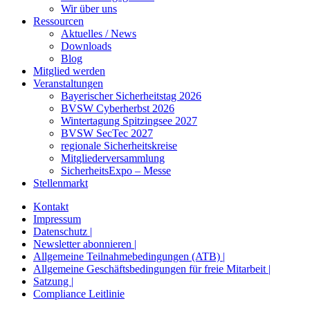
Wir über uns
Ressourcen
Aktuelles / News
Downloads
Blog
Mitglied werden
Veranstaltungen
Bayerischer Sicherheitstag 2026
BVSW Cyberherbst 2026
Wintertagung Spitzingsee 2027
BVSW SecTec 2027
regionale Sicherheitskreise
Mitgliederversammlung
SicherheitsExpo – Messe
Stellenmarkt
Kontakt
Impressum
Datenschutz |
Newsletter abonnieren |
Allgemeine Teilnahmebedingungen (ATB) |
Allgemeine Geschäftsbedingungen für freie Mitarbeit |
Satzung |
Compliance Leitlinie