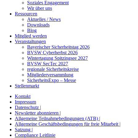
Soziales Engagement
Wir über uns
Ressourcen
Aktuelles / News
Downloads
Blog
Mitglied werden
Veranstaltungen
Bayerischer Sicherheitstag 2026
BVSW Cyberherbst 2026
Wintertagung Spitzingsee 2027
BVSW SecTec 2027
regionale Sicherheitskreise
Mitgliederversammlung
SicherheitsExpo – Messe
Stellenmarkt
Kontakt
Impressum
Datenschutz |
Newsletter abonnieren |
Allgemeine Teilnahmebedingungen (ATB) |
Allgemeine Geschäftsbedingungen für freie Mitarbeit |
Satzung |
Compliance Leitlinie