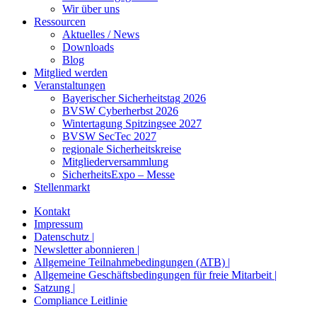
Wir über uns
Ressourcen
Aktuelles / News
Downloads
Blog
Mitglied werden
Veranstaltungen
Bayerischer Sicherheitstag 2026
BVSW Cyberherbst 2026
Wintertagung Spitzingsee 2027
BVSW SecTec 2027
regionale Sicherheitskreise
Mitgliederversammlung
SicherheitsExpo – Messe
Stellenmarkt
Kontakt
Impressum
Datenschutz |
Newsletter abonnieren |
Allgemeine Teilnahmebedingungen (ATB) |
Allgemeine Geschäftsbedingungen für freie Mitarbeit |
Satzung |
Compliance Leitlinie