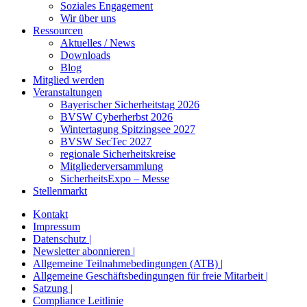
Soziales Engagement
Wir über uns
Ressourcen
Aktuelles / News
Downloads
Blog
Mitglied werden
Veranstaltungen
Bayerischer Sicherheitstag 2026
BVSW Cyberherbst 2026
Wintertagung Spitzingsee 2027
BVSW SecTec 2027
regionale Sicherheitskreise
Mitgliederversammlung
SicherheitsExpo – Messe
Stellenmarkt
Kontakt
Impressum
Datenschutz |
Newsletter abonnieren |
Allgemeine Teilnahmebedingungen (ATB) |
Allgemeine Geschäftsbedingungen für freie Mitarbeit |
Satzung |
Compliance Leitlinie