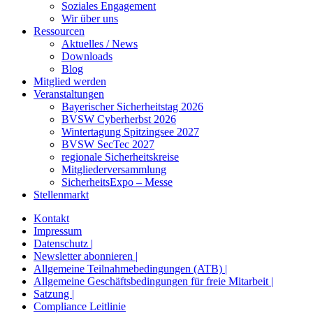
Soziales Engagement
Wir über uns
Ressourcen
Aktuelles / News
Downloads
Blog
Mitglied werden
Veranstaltungen
Bayerischer Sicherheitstag 2026
BVSW Cyberherbst 2026
Wintertagung Spitzingsee 2027
BVSW SecTec 2027
regionale Sicherheitskreise
Mitgliederversammlung
SicherheitsExpo – Messe
Stellenmarkt
Kontakt
Impressum
Datenschutz |
Newsletter abonnieren |
Allgemeine Teilnahmebedingungen (ATB) |
Allgemeine Geschäftsbedingungen für freie Mitarbeit |
Satzung |
Compliance Leitlinie