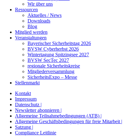
Wir über uns
Ressourcen
Aktuelles / News
Downloads
Blog
Mitglied werden
Veranstaltungen
Bayerischer Sicherheitstag 2026
BVSW Cyberherbst 2026
Wintertagung Spitzingsee 2027
BVSW SecTec 2027
regionale Sicherheitskreise
Mitgliederversammlung
SicherheitsExpo – Messe
Stellenmarkt
Kontakt
Impressum
Datenschutz |
Newsletter abonnieren |
Allgemeine Teilnahmebedingungen (ATB) |
Allgemeine Geschäftsbedingungen für freie Mitarbeit |
Satzung |
Compliance Leitlinie