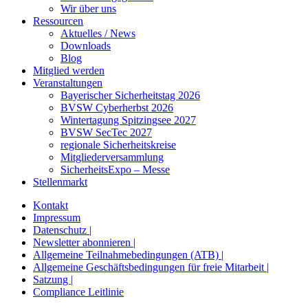
Wir über uns
Ressourcen
Aktuelles / News
Downloads
Blog
Mitglied werden
Veranstaltungen
Bayerischer Sicherheitstag 2026
BVSW Cyberherbst 2026
Wintertagung Spitzingsee 2027
BVSW SecTec 2027
regionale Sicherheitskreise
Mitgliederversammlung
SicherheitsExpo – Messe
Stellenmarkt
Kontakt
Impressum
Datenschutz |
Newsletter abonnieren |
Allgemeine Teilnahmebedingungen (ATB) |
Allgemeine Geschäftsbedingungen für freie Mitarbeit |
Satzung |
Compliance Leitlinie