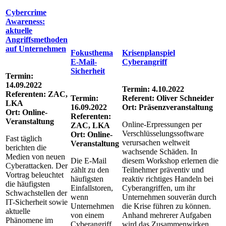
Cybercrime
Awareness:
aktuelle
Angriffsmethoden
auf Unternehmen
Fokusthema
Krisenplanspiel
E-Mail-
Cyberangriff
Sicherheit
Termin:
14.09.2022
Termin: 4.10.2022
Referenten: ZAC,
Termin:
Referent: Oliver Schneider
LKA
16.09.2022
Ort: Präsenzveranstaltung
Ort: Online-
Referenten:
Veranstaltung
Online-Erpressungen per
ZAC, LKA
Verschlüsselungssoftware
Ort: Online-
Fast täglich
verursachen weltweit
Veranstaltung
berichten die
wachsende Schäden. In
Medien von neuen
Die E-Mail
diesem Workshop erlernen die
Cyberattacken. Der
zählt zu den
Teilnehmer präventiv und
Vortrag beleuchtet
häufigsten
reaktiv richtiges Handeln bei
die häufigsten
Einfallstoren,
Cyberangriffen, um ihr
Schwachstellen der
wenn
Unternehmen souverän durch
IT-Sicherheit sowie
Unternehmen
die Krise führen zu können.
aktuelle
von einem
Anhand mehrerer Aufgaben
Phänomene im
Cyberangriff
wird das Zusammenwirken