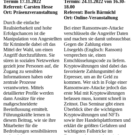
Termin 17.11.2022
Termin: 24.11.2022 von 16.30-
Referent: Carsten Hesse
18.00
Ort: Präsenzveranstaltung
Referent: Boris Bärmichl
Ort: Online-Veranstaltung
Durch die einfache
Realisierbarkeit und hohe
Bei einer Ransomware-Attacke
Erfolgschancen ist die
verschlüsseln die Angreifer Daten
Manipulation von Angestellten
und machen sie damit unbrauchbar.
für Kriminelle dabei oft das
Gegen die Zahlung eines
Mittel der Wahl, um einen
Lösegelds (Englisch: Ransom)
Angriff durchzuführen. Sie
versprechen sie, einen
süren in sozialen Netzwerken
Entschlüsselungscode zu liefern.
gezielt jene Personen auf, die
Kryptowährungen sind dabei das
Zugang zu sensiblen
favorisierte Zahlungsmittel der
Informationen haben oder
Erpresser, um an ihr Geld zu
zentrale Prozesse
kommen. Wer sich in Folge einer
verantworten. Mittels
Ransomware-Attacke jedoch das
detaillierter Profile werden
erste Mal mit Kryptowährungen
dann Ansätze für eine
befassen muss, kommt schnell in
maßgeschneiderte
Zeitnot. Das Seminar gibt einen
Beeinflussung ermittelt.
Überblick über die wichtigsten
Führungskräfte lernen in
Kryptowährungen und NFTs
diesem Beitrag, wie sie ihre
sowie ihre Handelsplattformen und
Mitarbeiter für die
erklärt die größten Gefahren und
Bedrohungen sensibilisieren
wichtigsten Fallstricke im