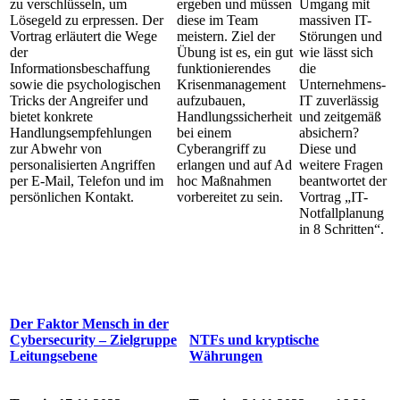
zu verschlüsseln, um
ergeben und müssen
Umgang mit
Lösegeld zu erpressen. Der
diese im Team
massiven IT-
Vortrag erläutert die Wege
meistern. Ziel der
Störungen und
der
Übung ist es, ein gut
wie lässt sich
Informationsbeschaffung
funktionierendes
die
sowie die psychologischen
Krisenmanagement
Unternehmens-
Tricks der Angreifer und
aufzubauen,
IT zuverlässig
bietet konkrete
Handlungssicherheit
und zeitgemäß
Handlungsempfehlungen
bei einem
absichern?
zur Abwehr von
Cyberangriff zu
Diese und
personalisierten Angriffen
erlangen und auf Ad
weitere Fragen
per E-Mail, Telefon und im
hoc Maßnahmen
beantwortet der
persönlichen Kontakt.
vorbereitet zu sein.
Vortrag „IT-
Notfallplanung
in 8 Schritten“.
Der Faktor Mensch in der
Cybersecurity – Zielgruppe
NTFs und kryptische
Leitungsebene
Währungen