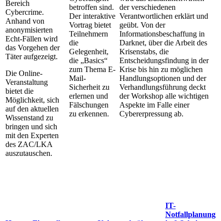
Bereich
betroffen sind.
der verschiedenen
Cybercrime.
Der interaktive
Verantwortlichen erklärt und
Anhand von
Vortrag bietet
geübt. Von der
anonymisierten
Teilnehmern
Informationsbeschaffung in
Echt-Fällen wird
die
Darknet, über die Arbeit des
das Vorgehen der
Gelegenheit,
Krisenstabs, die
Täter aufgezeigt.
die „Basics“
Entscheidungsfindung in der
zum Thema E-
Krise bis hin zu möglichen
Die Online-
Mail-
Handlungsoptionen und der
Veranstaltung
Sicherheit zu
Verhandlungsführung deckt
bietet die
erlernen und
der Workshop alle wichtigen
Möglichkeit, sich
Fälschungen
Aspekte im Falle einer
auf den aktuellen
zu erkennen.
Cybererpressung ab.
Wissenstand zu
bringen und sich
mit den Experten
des ZAC/LKA
auszutauschen.
IT-
Notfallplanung