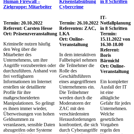
Human Firewall –
Krisenstabsübung
in 8 Schritten
Zielgruppe: Mitarbeiter
Cybercrime
IT-
Termin: 20.10.2022
Termin: 26.10.2022
Notfallplanung
Referent: Carsten Hesse
Referenten: ZAC,
in 8 Schritten
Ort: Präsenzveranstaltung
LKA
Termin:
Ort: Online-
15.11.2022 von
Kriminelle nutzen häufig
Veranstaltung
16.30-18.00
den Weg über die
Referent:
Mitarbeiter des
In dem interaktiven
Boris
Unternehmens, um ihre
Fallbeispiel nehmen
Bärmichl
Angriffe vorzubereiten oder
die Teilnehmer die
Ort: Online-
durchzuführen. Anhand von
Rolle des
Veranstaltung
frei verfügbaren
Geschäftsführers
Informationen im Internet
eines angegriffenen
Ein kompletter
erstellen sie detaillierte
Unternehmens ein.
Ausfall der IT
Profile für ihre
Die Teilnehmer
ist eine
maßgeschneiderten
werden durch die
alltägliche
Manipulationen. So gelingt
Moderatoren der
Gefahr für jedes
es ihnen immer wieder,
ZAC mit den
Unternehmen.
Überweisungen von hohen
verschiedensten
Welche
Geldsummen zu
Herausforderungen
gesetzlichen
veranlassen, sensible Daten
konfrontiert, die sich
Vorgaben
abzugreifen oder Systeme
durch Cyberangriffe
regeln den