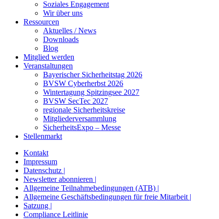
Soziales Engagement
Wir über uns
Ressourcen
Aktuelles / News
Downloads
Blog
Mitglied werden
Veranstaltungen
Bayerischer Sicherheitstag 2026
BVSW Cyberherbst 2026
Wintertagung Spitzingsee 2027
BVSW SecTec 2027
regionale Sicherheitskreise
Mitgliederversammlung
SicherheitsExpo – Messe
Stellenmarkt
Kontakt
Impressum
Datenschutz |
Newsletter abonnieren |
Allgemeine Teilnahmebedingungen (ATB) |
Allgemeine Geschäftsbedingungen für freie Mitarbeit |
Satzung |
Compliance Leitlinie