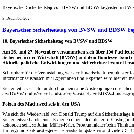
Bayerischer Sicherheitstag von BVSW und BDSW begeistert mit Wi
3. Dezember 2024
Bayerischer Sicherheitstag von BVSW und BDSW beg
10. Bayerischer Sicherheitstag von BVSW und BDSW
Am 26. und 27. November versammelten sich über 100 Fachleute
Sicherheit in der Wirtschaft (BVSW) und dem Bundesverband der
Aktuelle politische Entwicklungen und sicherheitsrelevante Her
Schirmherr für die Veranstaltung war der Bayerische Innenminister
Informationsaustausch mit Expertinnen und Experten wird hier ein maß
Sicherheit lasse sich nur durch gemeinsame Anstrengungen erreichen u
des BVSW und Werner Landstorfer, Vorstand der BDSW-Landesgrupp
Folgen des Machtwechsels in den USA
Wie sich die Wiederwahl von Donald Trump auf die Sicherheitslage in 
Sicherheitsverbände einen Experten eingeladen, der zum Einstieg in d
gekoppelt sein, so Julian Müller-Kaler, Programmleiter beim Thinkt
Hintergrund stark gestiegener Lebenshaltungskosten sind viele US-B