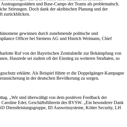
ten Austragungsstätten und Base-Camps der Teams als problematisch.
ntliche Störungen. Doch dank der akribischen Planung und der
t zurückblicken.
n Phänomene gewinnen durch zunehmende politische und
ompliance Officer bei Siemens AG und Hinrich Weimann, Chief
Charlotte Ruf von der Bayerischen Zentralstelle zur Bekämpfung von
en. Hassrede sei zudem oft der Einstieg zu weiteren Straftaten, so
sschutz erklärte. Als Beispiel führte er die Doppelgänger-Kampagne
Verunsicherung in der deutschen Bevölkerung zu sorgen.
tag. „Wir sind überwältigt von dem positiven Feedback der
so Caroline Eder, Geschäftsführerin des BVSW. „Ein besonderer Dank
SD Dienstleistungsgruppe, ID Ausweissysteme, Kötter Security, LH