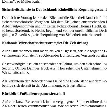
können“, so Müller-Kaler.
Sicherheitsdienste in Deutschland: Einheitliche Regelung gesucht
Der nächste Vortrag lenkte den Blick auf die Sicherheitslandschaft in
sicherheitstechnische Vorgaben. Mit dem Ziel, einen entsprechende
Arbeit aufgenommen und ihr Leiter, Polizeioberrat Thomas Hecht, gab
so herausfordernd, so Hecht, beginnend von der uneinheitlichen Defin
gültigen Zuverlässigkeitsüberprüfung von Sicherheitsmitarbeitenden.
Nationale Wirtschaftsschutzstrategie: Die Zeit drängt
Auch Unternehmen sind mehr Risiken ausgesetzt, wie die folgende Ges
vergangenen Monaten“, so Alexander Borgschulze, Vorstandsvorsitzen
Geschwindigkeit sei ein entscheidender Faktor, um den sich schnel
Security Officer Daimler Truck AG. Hier sehen die Unternehmen noc
Wirtschaftsschutz.
Als Vertreterin der Behörden war Dr. Sabine Eilert-Blanc auf dem Pod
befinde sich derzeit in der Abstimmung, so Eilert-Blanc.
Rückblick Fußballeuropameisterschaft
Auf eine kurze Reise zurück in den vergangenen Sommer führte der an
2024 der Herren verantwortlich war. Wie bei jeder Großveranstaltung 