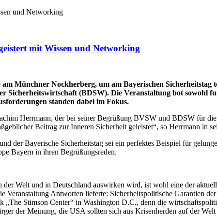
ssen und Networking
eistert mit Wissen und Networking
 am Münchner Nockherberg, um am Bayerischen Sicherheitstag te
 Sicherheitswirtschaft (BDSW). Die Veranstaltung bot sowohl fu
ausforderungen standen dabei im Fokus.
 Joachim Herrmann, der bei seiner Begrüßung BVSW und BDSW für die 
geblicher Beitrag zur Inneren Sicherheit geleistet“, so Herrmann in s
nd der Bayerische Sicherheitstag sei ein perfektes Beispiel für gelun
e Bayern in ihren Begrüßungsreden.
der Welt und in Deutschland auswirken wird, ist wohl eine der aktuell
ie Veranstaltung Antworten lieferte: Sicherheitspolitische Garantien 
ank „The Stimson Center“ in Washington D.C., denn die wirtschaftspol
ürger der Meinung, die USA sollten sich aus Krisenherden auf der We