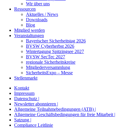
Wir über uns
Ressourcen
Aktuelles / News
Downloads
Blog
Mitglied werden
Veranstaltungen
Bayerischer Sicherheitstag 2026
BVSW Cyberherbst 2026
Wintertagung Spitzingsee 2027
BVSW SecTec 2027
regionale Sicherheitskreise
Mitgliederversammlung
SicherheitsExpo – Messe
Stellenmarkt
Kontakt
Impressum
Datenschutz |
Newsletter abonnieren |
Allgemeine Teilnahmebedingungen (ATB) |
Allgemeine Geschäftsbedingungen für freie Mitarbeit |
Satzung |
Compliance Leitlinie