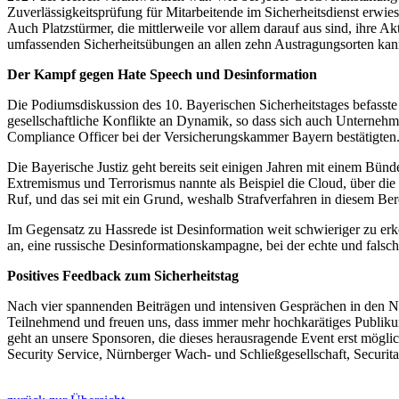
Zuverlässigkeitsprüfung für Mitarbeitende im Sicherheitsdienst erwie
Auch Platzstürmer, die mittlerweile vor allem darauf aus sind, ihre 
umfassenden Sicherheitsübungen an allen zehn Austragungsorten kan
Der Kampf gegen Hate Speech und Desinformation
Die Podiumsdiskussion des 10. Bayerischen Sicherheitstages befas
gesellschaftliche Konflikte an Dynamik, so dass sich auch Unterne
Compliance Officer bei der Versicherungskammer Bayern bestätigten
Die Bayerische Justiz geht bereits seit einigen Jahren mit einem B
Extremismus und Terrorismus nannte als Beispiel die Cloud, über die 
Ruf, und das sei mit ein Grund, weshalb Strafverfahren in diesem Bere
Im Gegensatz zu Hassrede ist Desinformation weit schwieriger zu er
an, eine russische Desinformationskampagne, bei der echte und falsc
Positives Feedback zum Sicherheitstag
Nach vier spannenden Beiträgen und intensiven Gesprächen in den Ne
Teilnehmend und freuen uns, dass immer mehr hochkarätiges Publikum
geht an unsere Sponsoren, die dieses herausragende Event erst mög
Security Service, Nürnberger Wach- und Schließgesellschaft, Securit