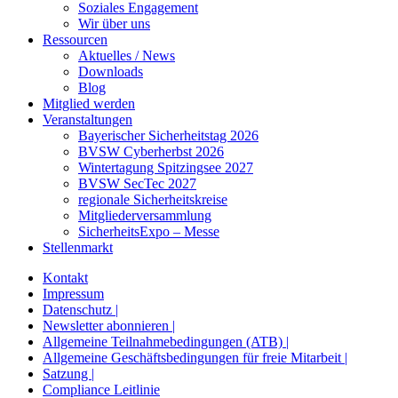
Soziales Engagement
Wir über uns
Ressourcen
Aktuelles / News
Downloads
Blog
Mitglied werden
Veranstaltungen
Bayerischer Sicherheitstag 2026
BVSW Cyberherbst 2026
Wintertagung Spitzingsee 2027
BVSW SecTec 2027
regionale Sicherheitskreise
Mitgliederversammlung
SicherheitsExpo – Messe
Stellenmarkt
Kontakt
Impressum
Datenschutz |
Newsletter abonnieren |
Allgemeine Teilnahmebedingungen (ATB) |
Allgemeine Geschäftsbedingungen für freie Mitarbeit |
Satzung |
Compliance Leitlinie