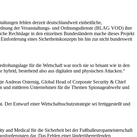
altungen fehlen derzeit deutschlandweit einheitliche,
euordnung der Veranstaltungs- und Ordnungsdienste (BLAG VOD) ihre
liche Rechtslage in den einzelnen Bundesländern mache dieses Projekt
Einforderung eines Sicherheitskonzepts bis hin zur nicht bundesweit
drohungslage für die Wirtschaft war noch nie so brisant wie in den
hybrid, bestehend also aus digitalen und physischen Attacken.“
te Andreas Osternig, Global Head of Corporate Security & Chief
nen und mittleren Unternehmen für die Themen Spionageabwehr und
Der Entwurf einer Wirtschaftsschutzstrategie sei fertiggestellt und
y and Medical für die Sicherheit bei der Fußballeuropameisterschaft
rausforderungen dar. Das Fehlen einer länderüberreifenden