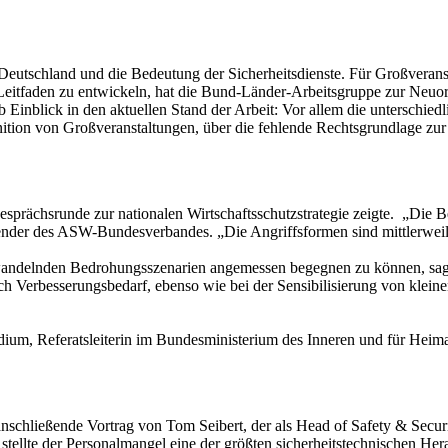
 Deutschland und die Bedeutung der Sicherheitsdienste. Für Großveranst
n Leitfaden zu entwickeln, hat die Bund-Länder-Arbeitsgruppe zur N
 Einblick in den aktuellen Stand der Arbeit: Vor allem die unterschied
ition von Großveranstaltungen, über die fehlende Rechtsgrundlage zur 
prächsrunde zur nationalen Wirtschaftsschutzstrategie zeigte. „Die Be
der des ASW-Bundesverbandes. „Die Angriffsformen sind mittlerweile 
l wandelnden Bedrohungsszenarien angemessen begegnen zu können, sag
h Verbesserungsbedarf, ebenso wie bei der Sensibilisierung von klei
ium, Referatsleiterin im Bundesministerium des Inneren und für Heimat. 
schließende Vortrag von Tom Seibert, der als Head of Safety & Securit
stellte der Personalmangel eine der größten sicherheitstechnischen He