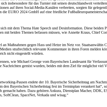
s sich insbesondere für das Turnier mit seinen deutschlandweit verteil
Aktionen auf ihren Social-Media-Kanälen verbreiten, sorgten für gelege
n die EURO 2024 GmbH auf eine friedliche Fußballeuropameisterschaf
ste sich mit dem Thema Hate Speech und Desinformation. Diese beide
hmen mit beiden Themen befassen müssen, wie Annette Kraus, Chief C
.
ündel an Maßnahmen gegen Hass und Hetze im Netz vor. Staatsanwältin 
Medien strafrechtlich relevante Kommentare in ihren Foren melden könn
ich nicht eingestellt würden.
kennen, wie Michael George vom Bayerischen Landesamt für Verfassung
he Nachrichten gemixt wurden, beides mit dem Ziel für möglichst viel 
tworking-Pausen endete der 10. Bayerische Sicherheitstag am Nachmit
 den Bayerischen Sicherheitstag fest im Terminplan verankert hat“, 
lich gemacht haben. Dazu gehören Ankura, Dienstplan Macher, DDK, E
as, SoftClean, SpaceNet, Verkada und wisag.“