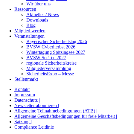
Wir über uns
Ressourcen
Aktuelles / News
Downloads
Blog
Mitglied werden
Veranstaltungen
Bayerischer Sicherheitstag 2026
BVSW Cyberherbst 2026
Wintertagung Spitzingsee 2027
BVSW SecTec 2027
regionale Sicherheitskreise
Mitgliederversammlung
SicherheitsExpo – Messe
Stellenmarkt
Kontakt
Impressum
Datenschutz |
Newsletter abonnieren |
Allgemeine Teilnahmebedingungen (ATB) |
Allgemeine Geschäftsbedingungen für freie Mitarbeit |
Satzung |
Compliance Leitlinie