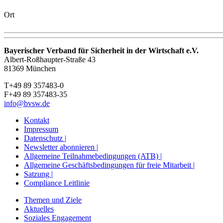
Ort
Bayerischer Verband für Sicherheit in der Wirtschaft e.V.
Albert-Roßhaupter-Straße 43
81369 München
T+49 89 357483-0
F+49 89 357483-35
info@bvsw.de
Kontakt
Impressum
Datenschutz |
Newsletter abonnieren |
Allgemeine Teilnahmebedingungen (ATB) |
Allgemeine Geschäftsbedingungen für freie Mitarbeit |
Satzung |
Compliance Leitlinie
Themen und Ziele
Aktuelles
Soziales Engagement