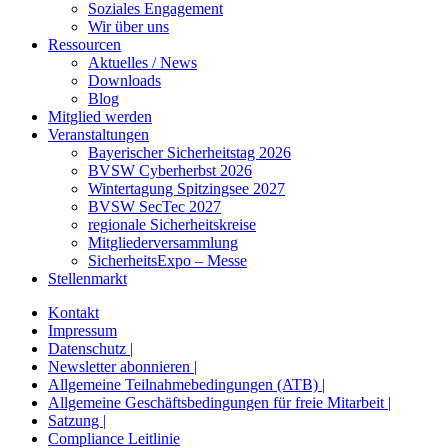
Soziales Engagement
Wir über uns
Ressourcen
Aktuelles / News
Downloads
Blog
Mitglied werden
Veranstaltungen
Bayerischer Sicherheitstag 2026
BVSW Cyberherbst 2026
Wintertagung Spitzingsee 2027
BVSW SecTec 2027
regionale Sicherheitskreise
Mitgliederversammlung
SicherheitsExpo – Messe
Stellenmarkt
Kontakt
Impressum
Datenschutz |
Newsletter abonnieren |
Allgemeine Teilnahmebedingungen (ATB) |
Allgemeine Geschäftsbedingungen für freie Mitarbeit |
Satzung |
Compliance Leitlinie