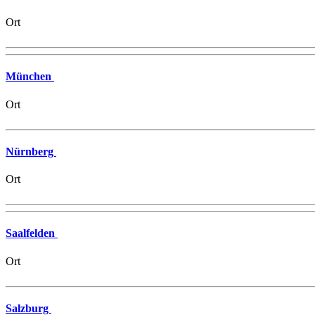
Ort
München
Ort
Nürnberg
Ort
Saalfelden
Ort
Salzburg