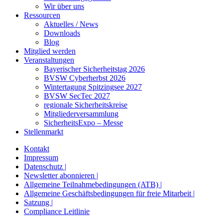
Wir über uns
Ressourcen
Aktuelles / News
Downloads
Blog
Mitglied werden
Veranstaltungen
Bayerischer Sicherheitstag 2026
BVSW Cyberherbst 2026
Wintertagung Spitzingsee 2027
BVSW SecTec 2027
regionale Sicherheitskreise
Mitgliederversammlung
SicherheitsExpo – Messe
Stellenmarkt
Kontakt
Impressum
Datenschutz |
Newsletter abonnieren |
Allgemeine Teilnahmebedingungen (ATB) |
Allgemeine Geschäftsbedingungen für freie Mitarbeit |
Satzung |
Compliance Leitlinie