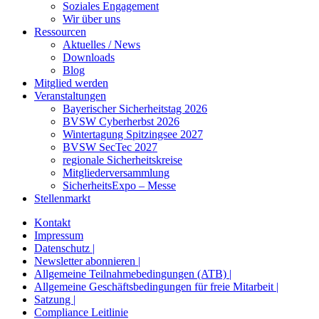
Soziales Engagement
Wir über uns
Ressourcen
Aktuelles / News
Downloads
Blog
Mitglied werden
Veranstaltungen
Bayerischer Sicherheitstag 2026
BVSW Cyberherbst 2026
Wintertagung Spitzingsee 2027
BVSW SecTec 2027
regionale Sicherheitskreise
Mitgliederversammlung
SicherheitsExpo – Messe
Stellenmarkt
Kontakt
Impressum
Datenschutz |
Newsletter abonnieren |
Allgemeine Teilnahmebedingungen (ATB) |
Allgemeine Geschäftsbedingungen für freie Mitarbeit |
Satzung |
Compliance Leitlinie