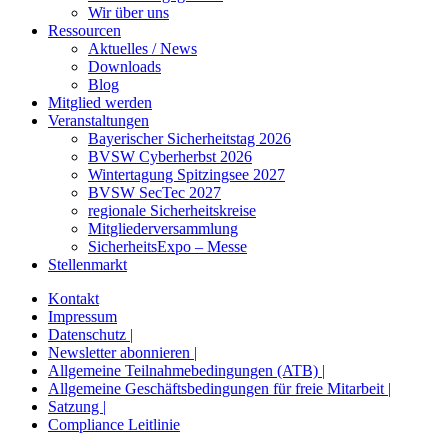
Wir über uns
Ressourcen
Aktuelles / News
Downloads
Blog
Mitglied werden
Veranstaltungen
Bayerischer Sicherheitstag 2026
BVSW Cyberherbst 2026
Wintertagung Spitzingsee 2027
BVSW SecTec 2027
regionale Sicherheitskreise
Mitgliederversammlung
SicherheitsExpo – Messe
Stellenmarkt
Kontakt
Impressum
Datenschutz |
Newsletter abonnieren |
Allgemeine Teilnahmebedingungen (ATB) |
Allgemeine Geschäftsbedingungen für freie Mitarbeit |
Satzung |
Compliance Leitlinie