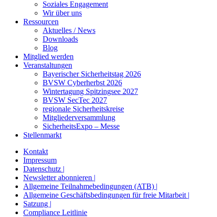
Soziales Engagement
Wir über uns
Ressourcen
Aktuelles / News
Downloads
Blog
Mitglied werden
Veranstaltungen
Bayerischer Sicherheitstag 2026
BVSW Cyberherbst 2026
Wintertagung Spitzingsee 2027
BVSW SecTec 2027
regionale Sicherheitskreise
Mitgliederversammlung
SicherheitsExpo – Messe
Stellenmarkt
Kontakt
Impressum
Datenschutz |
Newsletter abonnieren |
Allgemeine Teilnahmebedingungen (ATB) |
Allgemeine Geschäftsbedingungen für freie Mitarbeit |
Satzung |
Compliance Leitlinie