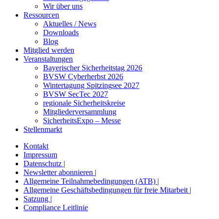
Wir über uns
Ressourcen
Aktuelles / News
Downloads
Blog
Mitglied werden
Veranstaltungen
Bayerischer Sicherheitstag 2026
BVSW Cyberherbst 2026
Wintertagung Spitzingsee 2027
BVSW SecTec 2027
regionale Sicherheitskreise
Mitgliederversammlung
SicherheitsExpo – Messe
Stellenmarkt
Kontakt
Impressum
Datenschutz |
Newsletter abonnieren |
Allgemeine Teilnahmebedingungen (ATB) |
Allgemeine Geschäftsbedingungen für freie Mitarbeit |
Satzung |
Compliance Leitlinie