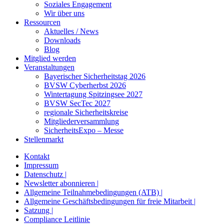
Soziales Engagement
Wir über uns
Ressourcen
Aktuelles / News
Downloads
Blog
Mitglied werden
Veranstaltungen
Bayerischer Sicherheitstag 2026
BVSW Cyberherbst 2026
Wintertagung Spitzingsee 2027
BVSW SecTec 2027
regionale Sicherheitskreise
Mitgliederversammlung
SicherheitsExpo – Messe
Stellenmarkt
Kontakt
Impressum
Datenschutz |
Newsletter abonnieren |
Allgemeine Teilnahmebedingungen (ATB) |
Allgemeine Geschäftsbedingungen für freie Mitarbeit |
Satzung |
Compliance Leitlinie